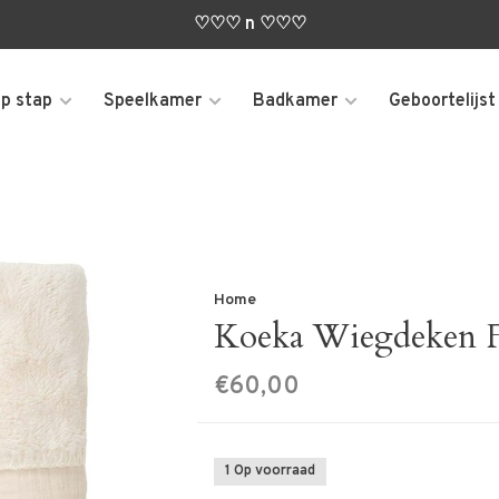
♡♡♡ n ♡♡♡
p stap
Speelkamer
Badkamer
Geboortelijst
Home
Koeka Wiegdeken 
€60,00
1 Op voorraad