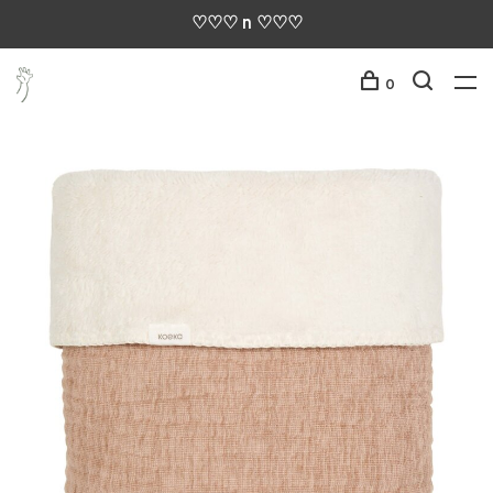
♡♡♡ n ♡♡♡
0