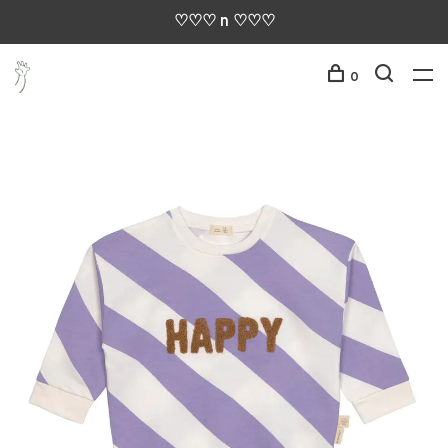
♡♡♡ n ♡♡♡
0