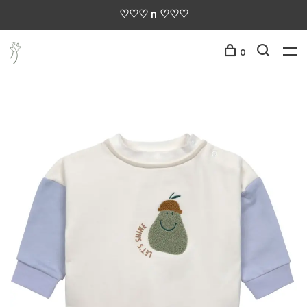
♡♡♡ n ♡♡♡
0