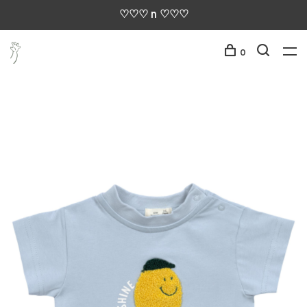
♡♡♡ n ♡♡♡
0