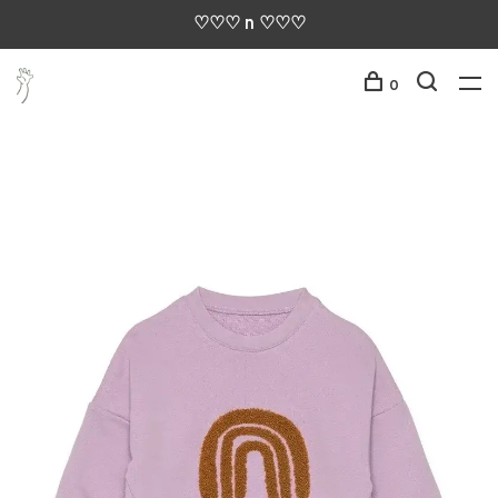
♡♡♡ n ♡♡♡
0