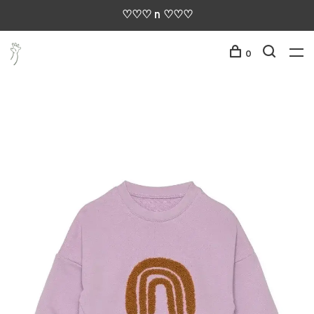
♡♡♡ n ♡♡♡
0