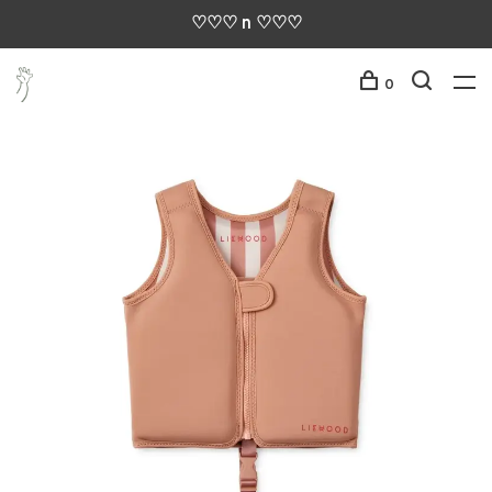
♡♡♡ n ♡♡♡
0