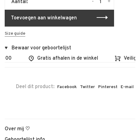
-
+
Aantal:
Toevoegen aan winkelwagen
Size guide
♥ Bewaar voor geboortelijst
€100
Gratis afhalen in de winkel
Veilig e
Deel dit product:
Facebook
Twitter
Pinterest
E-mail
Over mij ♡
Geboortelijst info