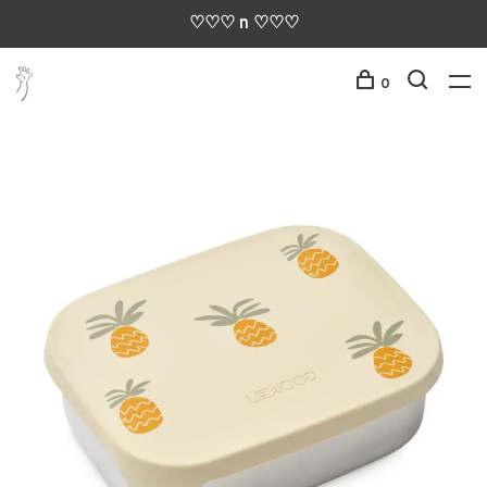
♡♡♡ n ♡♡♡
0