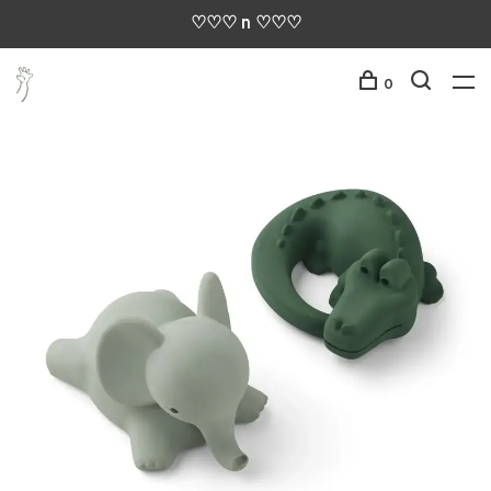
♡♡♡ n ♡♡♡
0