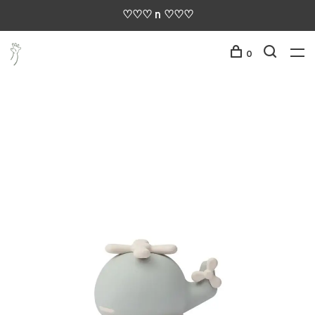
♡♡♡ n ♡♡♡
0