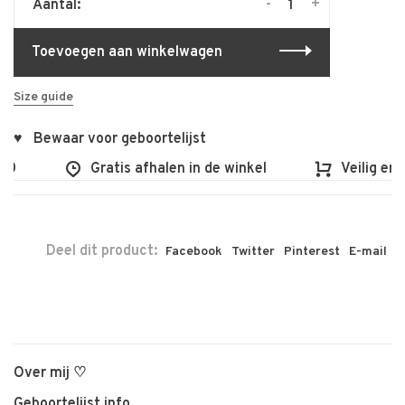
-
+
Aantal:
Toevoegen aan winkelwagen
Size guide
♥ Bewaar voor geboortelijst
0
Gratis afhalen in de winkel
Veilig en v
Deel dit product:
Facebook
Twitter
Pinterest
E-mail
Over mij ♡
Geboortelijst info