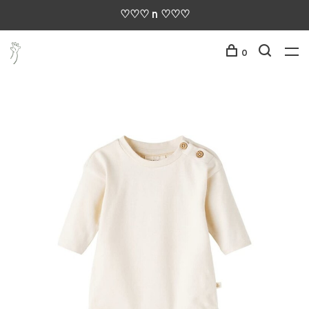
♡♡♡ n ♡♡♡
0