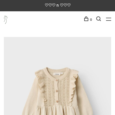
♡♡♡ n ♡♡♡
0