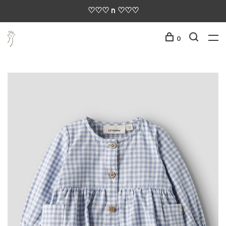
♡♡♡ n ♡♡♡
0