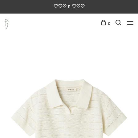
♡♡♡ n ♡♡♡
0