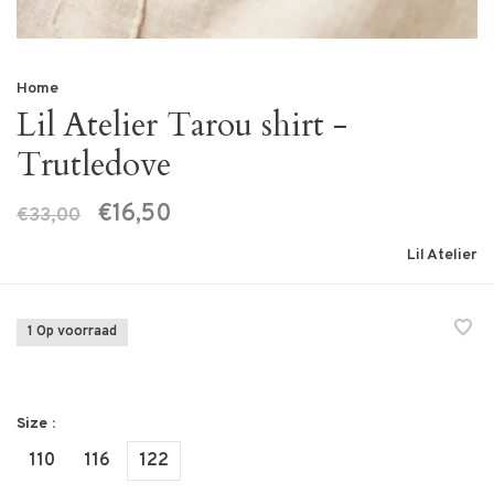
Home
Lil Atelier Tarou shirt -
Trutledove
€16,50
€33,00
Lil Atelier
1 Op voorraad
Size :
110
116
122