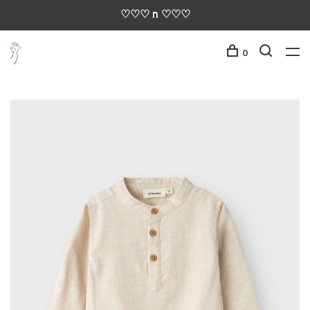
♡♡♡ n ♡♡♡
0