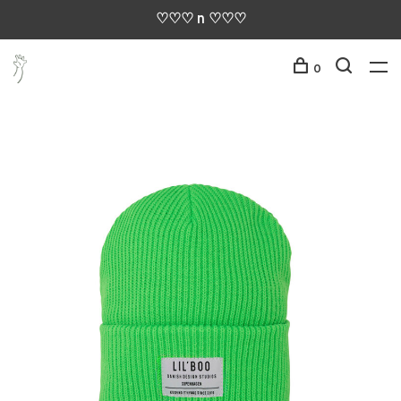
♡♡♡ n ♡♡♡
0