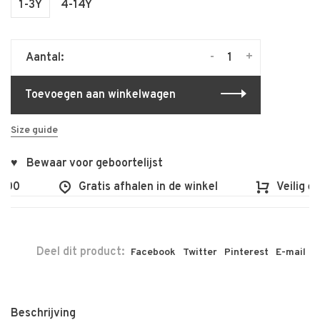
1-3Y
4-14Y
-
+
Aantal:
Toevoegen aan winkelwagen
Size guide
♥ Bewaar voor geboortelijst
00
Gratis afhalen in de winkel
Veilig en 
Deel dit product:
Facebook
Twitter
Pinterest
E-mail
Beschrijving