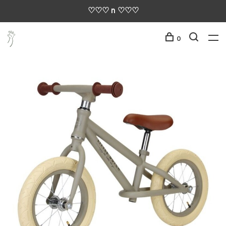
♡♡♡ n ♡♡♡
0