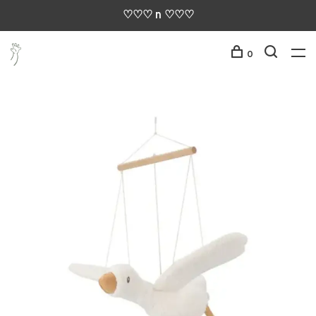
♡♡♡ n ♡♡♡
0