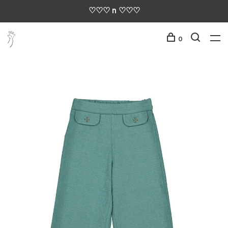
♡♡♡ n ♡♡♡
0