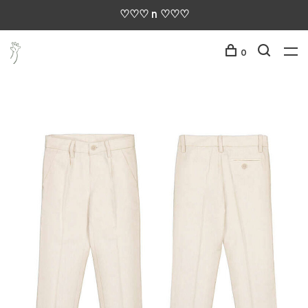
♡♡♡ n ♡♡♡
0