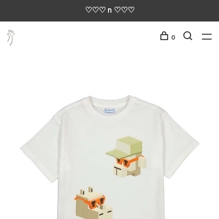
♡♡♡ n ♡♡♡
0