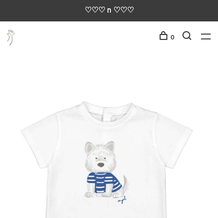
♡♡♡ n ♡♡♡
0