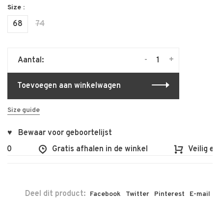
Size :
68
74
-
+
Aantal:
Toevoegen aan winkelwagen
Size guide
♥ Bewaar voor geboortelijst
100
Gratis afhalen in de winkel
Veilig en
Deel dit product:
Facebook
Twitter
Pinterest
E-mail