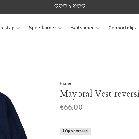
♡♡♡ n ♡♡♡
p stap
Speelkamer
Badkamer
Geboortelijst
Home
Mayoral Vest reversi
€66,00
1 Op voorraad