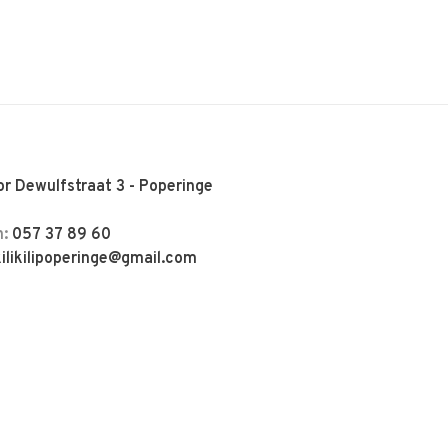
r Dewulfstraat 3 - Poperinge
n:
057 37 89 60
kilikilipoperinge@gmail.com