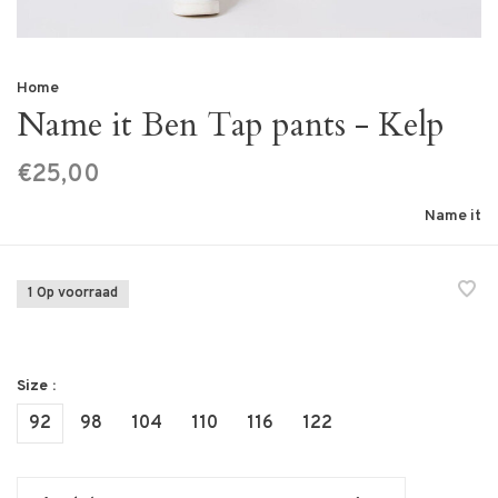
Home
Name it Ben Tap pants - Kelp
€25,00
Name it
1 Op voorraad
Size :
92
98
104
110
116
122