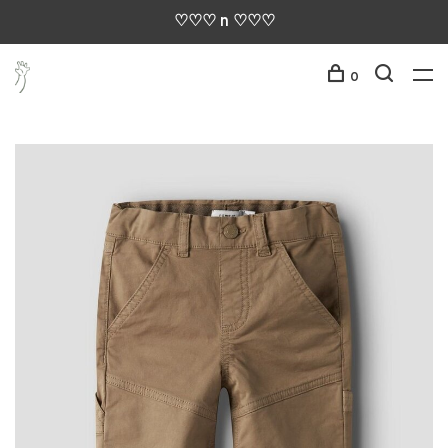
♡♡♡ n ♡♡♡
0