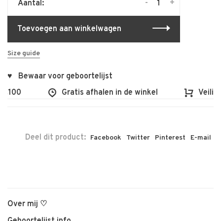
-
+
Aantal:
Toevoegen aan winkelwagen
Size guide
♥ Bewaar voor geboortelijst
100
Gratis afhalen in de winkel
Veilig en
Deel dit product:
Facebook
Twitter
Pinterest
E-mail
Over mij ♡
Geboortelijst info