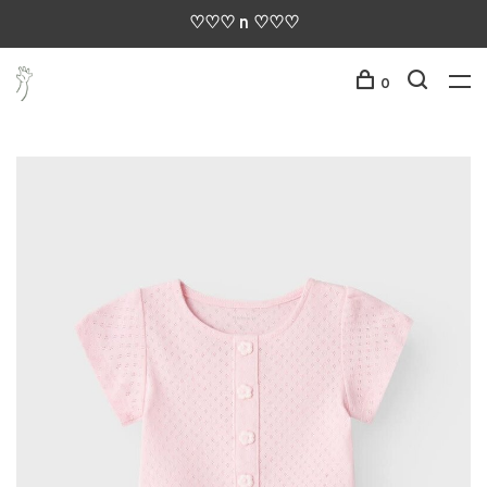
♡♡♡ n ♡♡♡
0