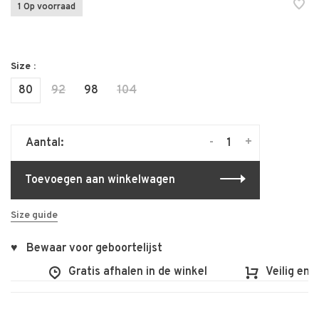
1 Op voorraad
Size :
80
92
98
104
-
+
Aantal:
Toevoegen aan winkelwagen
Size guide
♥ Bewaar voor geboortelijst
0
Gratis afhalen in de winkel
Veilig en v