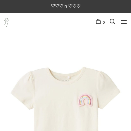
♡♡♡ n ♡♡♡
0