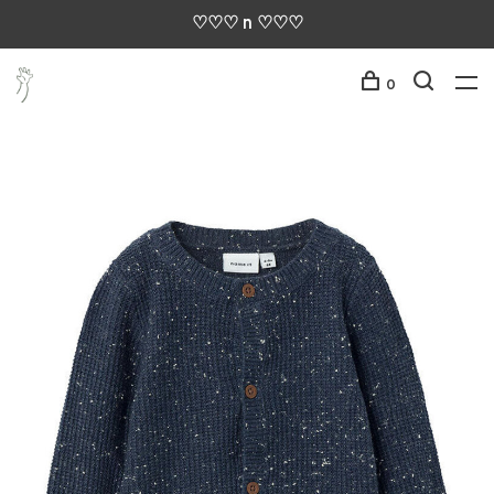
♡♡♡ n ♡♡♡
0