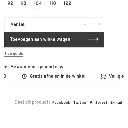
92
98
104
110
122
-
+
Aantal:
Toevoegen aan winkelwagen
Size guide
♥ Bewaar voor geboortelijst
00
Gratis afhalen in de winkel
Veilig en 
Deel dit product:
Facebook
Twitter
Pinterest
E-mail