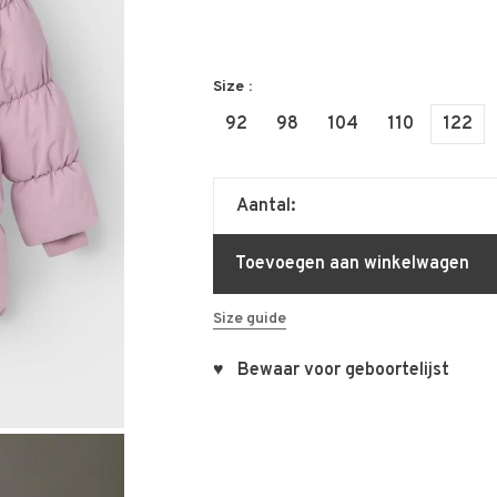
Size :
92
98
104
110
122
Aantal:
Toevoegen aan winkelwagen
Size guide
♥ Bewaar voor geboortelijst