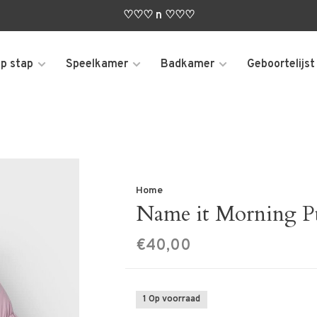
♡♡♡ n ♡♡♡
p stap
Speelkamer
Badkamer
Geboortelijst
Home
Name it Morning Pu
€40,00
1 Op voorraad