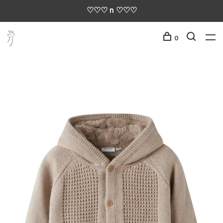
♡♡♡ n ♡♡♡
0