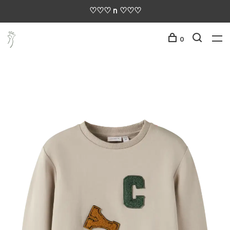
♡♡♡ n ♡♡♡
0