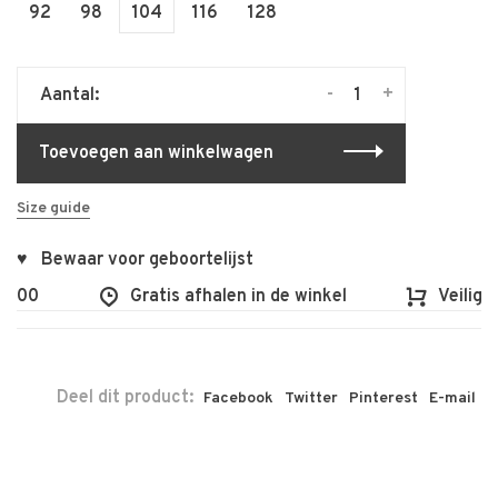
92
98
104
116
128
-
+
Aantal:
Toevoegen aan winkelwagen
Size guide
♥ Bewaar voor geboortelijst
100
Gratis afhalen in de winkel
Veilig en
Deel dit product:
Facebook
Twitter
Pinterest
E-mail