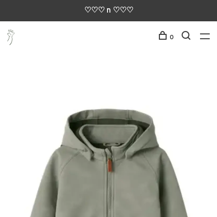
♡♡♡ n ♡♡♡
0