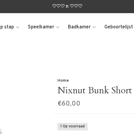
♡♡♡ n ♡♡♡
p stap
Speelkamer
Badkamer
Geboortelijst
Home
Nixnut Bunk Short 
€60,00
1 Op voorraad