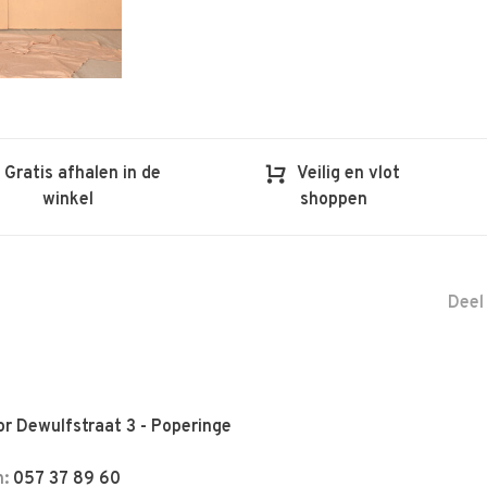
Gratis afhalen in de
Veilig en vlot
winkel
shoppen
Deel
r Dewulfstraat 3 - Poperinge
n:
057 37 89 60