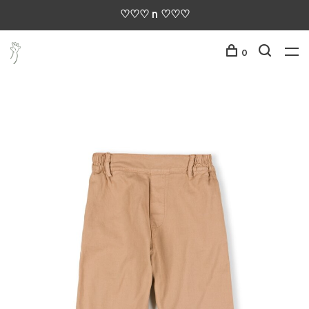
♡♡♡ n ♡♡♡
0