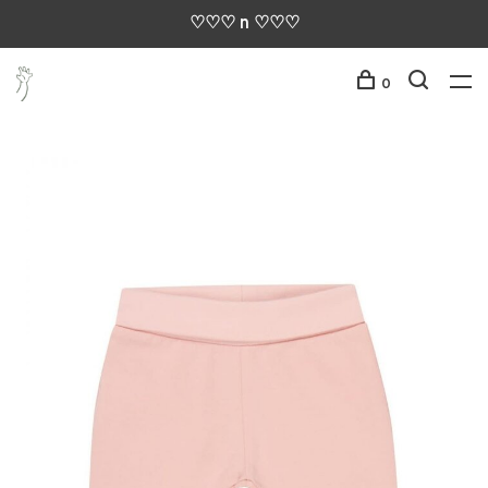
♡♡♡ n ♡♡♡
0