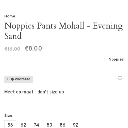
Home
Noppies Pants Mohall - Evening
Sand
€8,00
€16,00
Noppies
1 Op voorraad
Meet op maat - don't size up
Size :
56
62
74
80
86
92