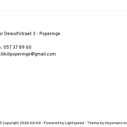
r Dewulfstraat 3 - Poperinge
n:
057 37 89 60
kilikilipoperinge@gmail.com
© Copyright 2026 Kili Kili
- Powered by
Lightspeed
- Theme by
Huysmans.m