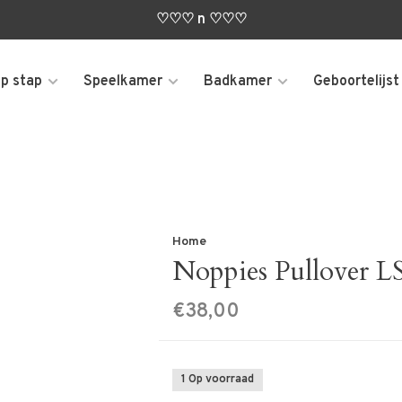
♡♡♡ n ♡♡♡
p stap
Speelkamer
Badkamer
Geboortelijst
Home
Noppies Pullover L
€38,00
1 Op voorraad