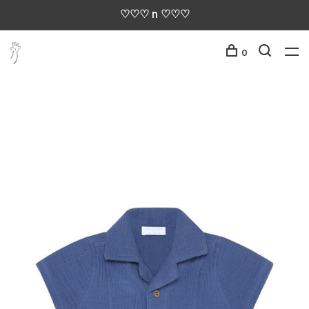
♡♡♡ n ♡♡♡
0