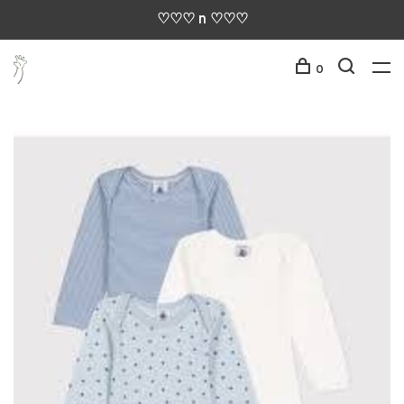
♡♡♡ n ♡♡♡
0