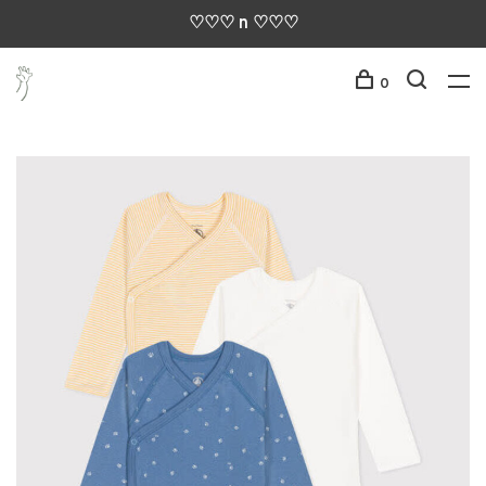
♡♡♡ n ♡♡♡
0