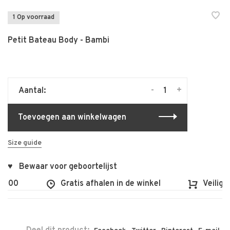
1 Op voorraad
Petit Bateau Body - Bambi
-
+
Aantal:
Toevoegen aan winkelwagen
Size guide
♥ Bewaar voor geboortelijst
100
Gratis afhalen in de winkel
Veilig en