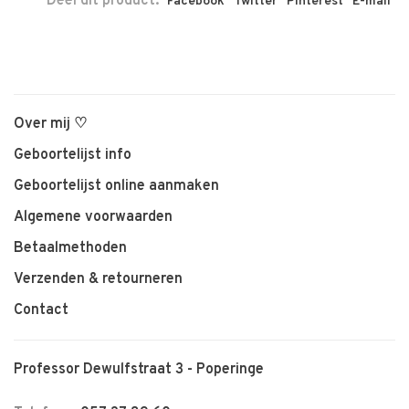
Deel dit product:
Facebook
Twitter
Pinterest
E-mail
Over mij ♡
Geboortelijst info
Geboortelijst online aanmaken
Algemene voorwaarden
Betaalmethoden
Verzenden & retourneren
Contact
Professor Dewulfstraat 3 - Poperinge