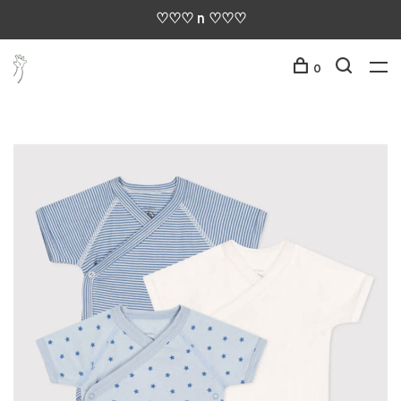
♡♡♡ n ♡♡♡
0