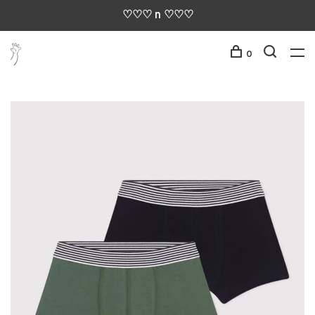
♡♡♡ n ♡♡♡
0