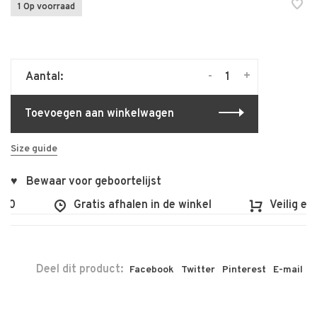
1 Op voorraad
-
+
Aantal:
Toevoegen aan winkelwagen
Size guide
♥ Bewaar voor geboortelijst
0
Gratis afhalen in de winkel
Veilig en v
Deel dit product:
Facebook
Twitter
Pinterest
E-mail