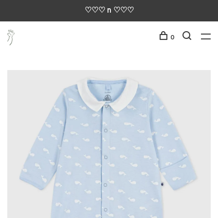
♡♡♡ n ♡♡♡
0