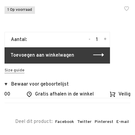
1 Op voorraad
-
+
Aantal:
Toevoegen aan winkelwagen
Size guide
♥ Bewaar voor geboortelijst
100
Gratis afhalen in de winkel
Veilig en
Deel dit product:
Facebook
Twitter
Pinterest
E-mail