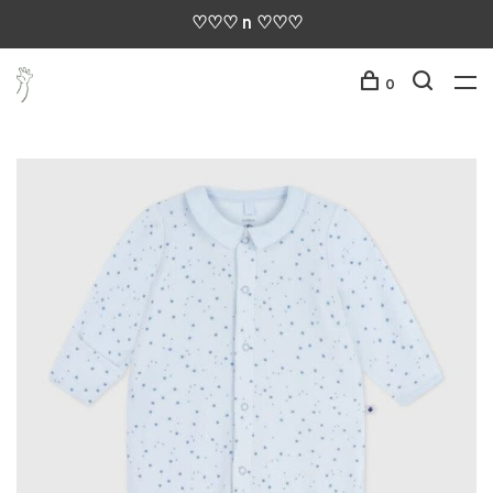
♡♡♡ n ♡♡♡
0