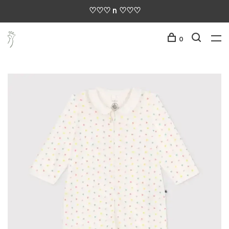
♡♡♡ n ♡♡♡
0