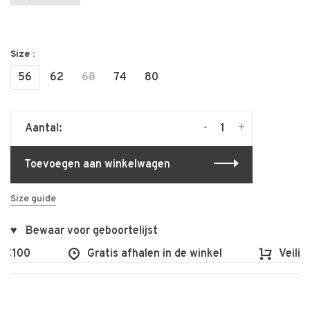
Size :
56
62
68
74
80
-
+
Aantal:
Toevoegen aan winkelwagen
Size guide
♥ Bewaar voor geboortelijst
 €100
Gratis afhalen in de winkel
Veilig 