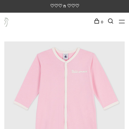
♡♡♡ n ♡♡♡
0