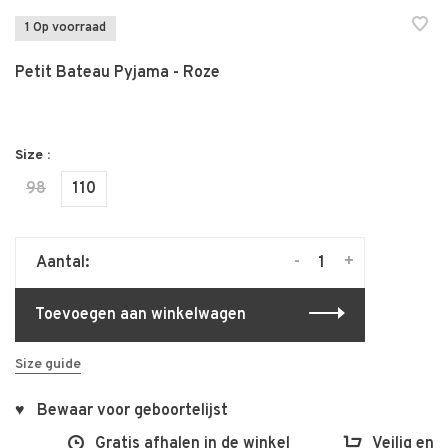
1 Op voorraad
Petit Bateau Pyjama - Roze
Size :
98
110
-
+
Aantal:
Toevoegen aan winkelwagen
Size guide
♥ Bewaar voor geboortelijst
0
Gratis afhalen in de winkel
Veilig en v