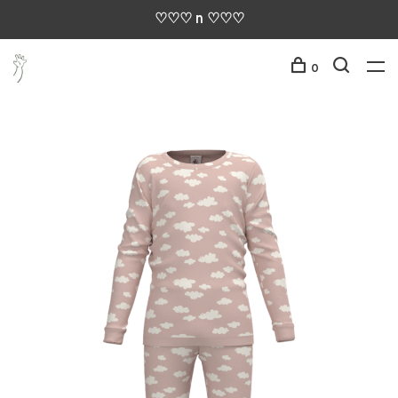
♡♡♡ n ♡♡♡
0