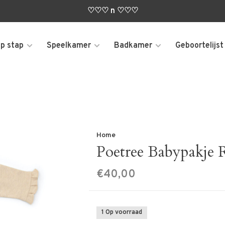
♡♡♡ n ♡♡♡
p stap
Speelkamer
Badkamer
Geboortelijst
Home
Poetree Babypakje R
€40,00
1 Op voorraad